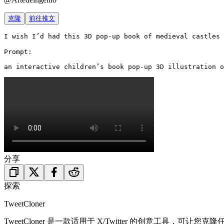
克隆
前往推文
I wish I’d had this 3D pop-up book of medieval castles a
Prompt:

an interactive children’s book pop-up 3D illustration o
分享
探索
TweetCloner
TweetCloner 是一款适用于 X/Twitter 的创意工