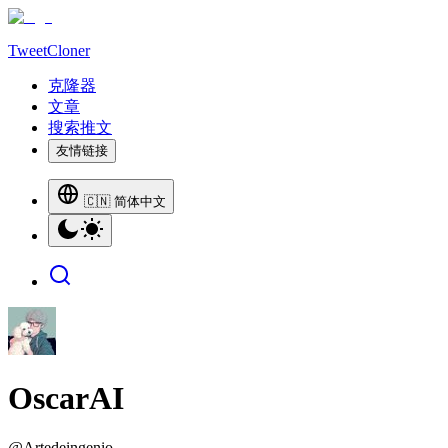
TweetCloner
克隆器
文章
搜索推文
友情链接
🇨🇳 简体中文
OscarAI
@
Artedeingenio