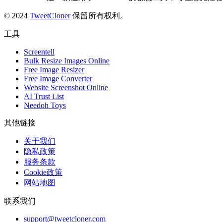
© 2024
TweetCloner
保留所有权利。
工具
Screentell
Bulk Resize Images Online
Free Image Resizer
Free Image Converter
Website Screenshot Online
AI Trust List
Needoh Toys
其他链接
关于我们
隐私政策
服务条款
Cookie政策
网站地图
联系我们
support@tweetcloner.com