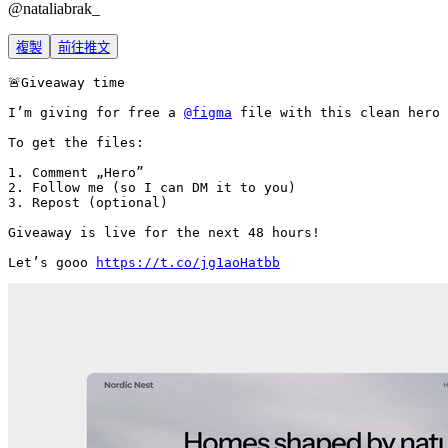
@
nataliabrak_
複製
前往推文
🚨Giveaway time

I’m giving for free a 
@figma
 file with this clean hero 
To get the files: 

1. Comment „Hero”

2. Follow me (so I can DM it to you)

3. Repost (optional) 

Giveaway is live for the next 48 hours! 

Let’s gooo 
https://t.co/jg1aoHatbb