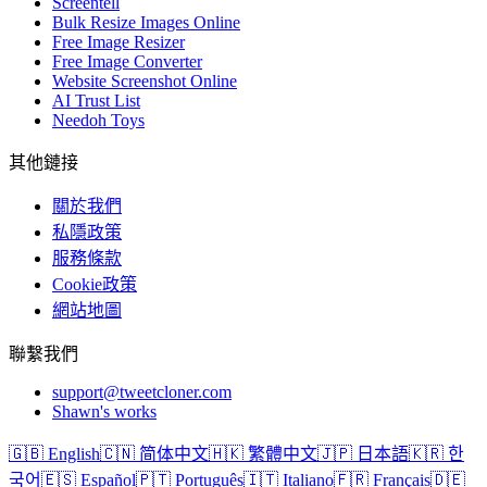
Screentell
Bulk Resize Images Online
Free Image Resizer
Free Image Converter
Website Screenshot Online
AI Trust List
Needoh Toys
其他鏈接
關於我們
私隱政策
服務條款
Cookie政策
網站地圖
聯繫我們
support@tweetcloner.com
Shawn's works
🇬🇧 English
🇨🇳 简体中文
🇭🇰 繁體中文
🇯🇵 日本語
🇰🇷 한
국어
🇪🇸 Español
🇵🇹 Português
🇮🇹 Italiano
🇫🇷 Français
🇩🇪