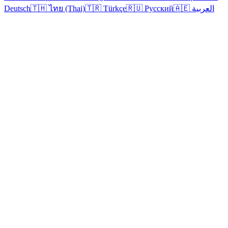
Deutsch
🇹🇭 ไทย (Thai)
🇹🇷 Türkçe
🇷🇺 Русский
🇦🇪 العربية