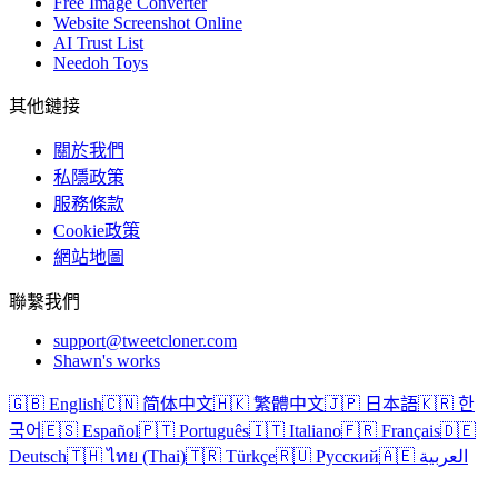
Free Image Converter
Website Screenshot Online
AI Trust List
Needoh Toys
其他鏈接
關於我們
私隱政策
服務條款
Cookie政策
網站地圖
聯繫我們
support@tweetcloner.com
Shawn's works
🇬🇧 English
🇨🇳 简体中文
🇭🇰 繁體中文
🇯🇵 日本語
🇰🇷 한
국어
🇪🇸 Español
🇵🇹 Português
🇮🇹 Italiano
🇫🇷 Français
🇩🇪
Deutsch
🇹🇭 ไทย (Thai)
🇹🇷 Türkçe
🇷🇺 Русский
🇦🇪 العربية