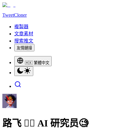
TweetCloner
複製器
文章素材
搜索推文
友情鏈接
🇭🇰 繁體中文
路飞 🏴‍☠️ AI 研究员🧐