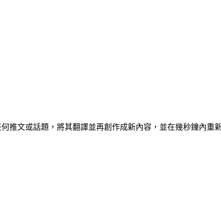
具，可讓您克隆任何推文或話題，將其翻譯並再創作成新內容，並在幾秒鐘內重