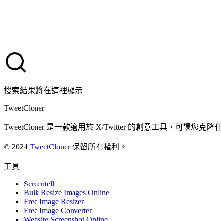
搜索結果將在這裡顯示
TweetCloner
TweetCloner 是一款適用於 X/Twitter 的創意工
© 2024
TweetCloner
保留所有權利。
工具
Screentell
Bulk Resize Images Online
Free Image Resizer
Free Image Converter
Website Screenshot Online