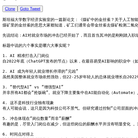
Clone
Goto Tweet
斯坦福大学数字经济实验室的一篇新论文：《煤矿中的金丝雀？关于人工智能
煤矿里的金丝雀的意思大家都知道，矿工们通常会带金丝雀去煤矿检测二氧化
先说结论：AI对就业市场的冲击已经开始了，而且首当其冲的是刚刚踏入职场
标题中说的六个事实是哪六大事实呢？

1. AI 精准打击入门岗位

自2022年底（ChatGPT发布的节点）以来，在最容易受AI影响的职业
2. AI 成为年轻人就业增长停滞的“元凶”

虽然美国整体就业市场依然强劲，但22-25岁年轻人的总体就业增长自202
3. “替代型AI” vs “增强型AI”

并非所有AI都会“抢饭碗”。就业下降主要集中在AI能自动化（Automa
4. 这不是科技行业独有现象

有人可能会说，这只是因为科技公司不景气。但研究通过控制“公司层面的冲
5. 冲击体现在“岗位数量”而非“薪酬”

有趣的是，尽管入门岗位在减少，但这些岗位的薪酬水平并没有明显变化 。这
6. 时间点对得上
