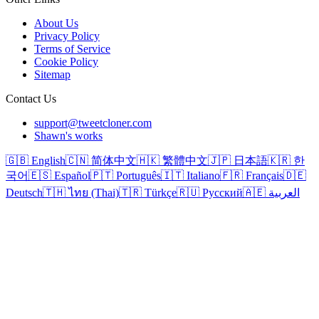
About Us
Privacy Policy
Terms of Service
Cookie Policy
Sitemap
Contact Us
support@tweetcloner.com
Shawn's works
🇬🇧 English
🇨🇳 简体中文
🇭🇰 繁體中文
🇯🇵 日本語
🇰🇷 한
국어
🇪🇸 Español
🇵🇹 Português
🇮🇹 Italiano
🇫🇷 Français
🇩🇪
Deutsch
🇹🇭 ไทย (Thai)
🇹🇷 Türkçe
🇷🇺 Русский
🇦🇪 العربية