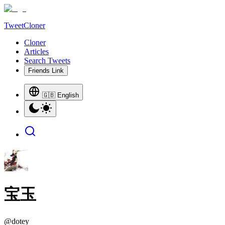
TweetCloner
Cloner
Articles
Search Tweets
Friends Link
🇬🇧 English
宝玉
@
dotey