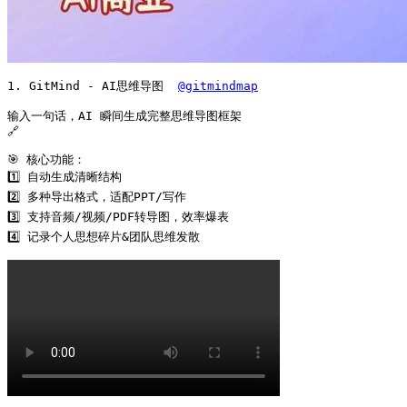
1. GitMind - AI思维导图  
@gitmindmap
输入一句话，AI 瞬间生成完整思维导图框架

🔗 

🎯 核心功能：

1️⃣ 自动生成清晰结构

2️⃣ 多种导出格式，适配PPT/写作

3️⃣ 支持音频/视频/PDF转导图，效率爆表

4️⃣ 记录个人思想碎片&团队思维发散