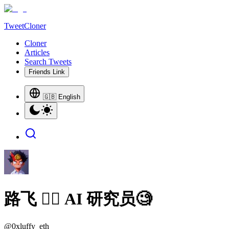
TweetCloner
Cloner
Articles
Search Tweets
Friends Link
🇬🇧 English
路飞 🏴‍☠️ AI 研究员🧐
@
0xluffy_eth