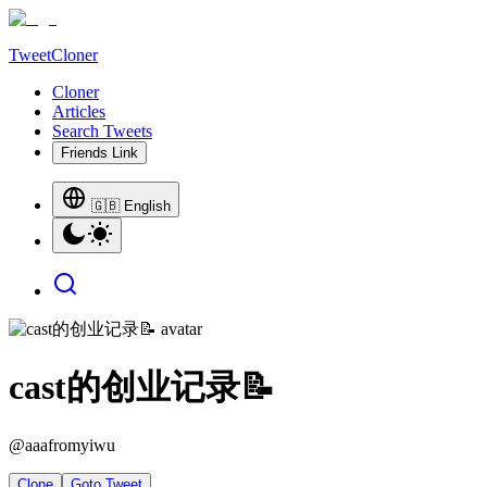
TweetCloner
Cloner
Articles
Search Tweets
Friends Link
🇬🇧 English
cast的创业记录📝
@
aaafromyiwu
Clone
Goto Tweet