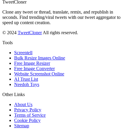
TweetCloner
Clone any tweet or thread, translate, remix, and republish in
seconds. Find trending/viral tweets with our tweet aggregator to
speed up content creation.
© 2024
TweetCloner
All rights reserved.
Tools
Screentell
Bulk Resize Images Online
Free Image Resizer
Free Image Converter
Website Screenshot Online
AI Trust List
Needoh Toys
Other Links
About Us
Privacy Policy
Terms of Service
Cookie Policy
Sitemap