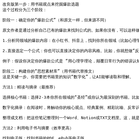
改良版第一步：用书籍观点来挖掘爆款选题

这个过程分为三个阶段：

阶段一：确定你的“爆款公式”（和原文一样，但来源不同）

原文作者是通过分析自己已有的爆款来找到公式的。如果你没有，可以这样做
1.分析同领域的爆款内容：在小红书、抖音上，找到你所在领域（比如心理学
2.直接选定一个公式：你也可以直接决定你的内容风格。比如，你就想做“反
例子：假设你决定你的爆款公式是 “用心理学理论，颠覆日常行为的错误认知
阶段二：构建你的“思想素材库”（用书籍代替推文）

这是关键一步。你需要把书籍里的知识“数字化”，让AI能够读取和理解。

方法1：精读与摘录（最推荐）

选择核心书籍：选择2-3本你所在领域的“圣经”或你认为最深刻的书籍。比
数字化摘录：在阅读时，将触动你的核心观点、经典案例、精彩比喻、反常识
整理成文档：把这些笔记整理到一个Word、Notion或TXT文档里。这，
方法2：利用电子书与摘要（效率更高）

找到电子版：找到书籍的PDF、ePub等电子版。
