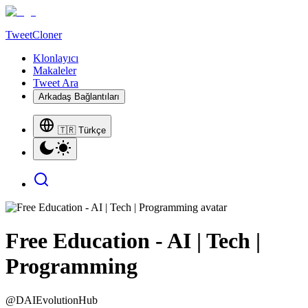
TweetCloner
Klonlayıcı
Makaleler
Tweet Ara
Arkadaş Bağlantıları
🇹🇷 Türkçe
Free Education - AI | Tech |
Programming
@
DAIEvolutionHub