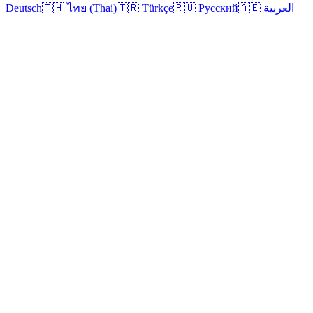
Deutsch
🇹🇭 ไทย (Thai)
🇹🇷 Türkçe
🇷🇺 Русский
🇦🇪 العربية