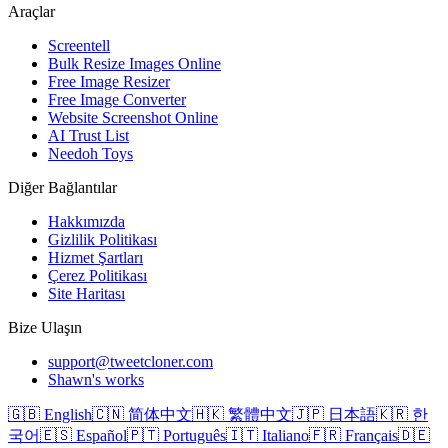
Araçlar
Screentell
Bulk Resize Images Online
Free Image Resizer
Free Image Converter
Website Screenshot Online
AI Trust List
Needoh Toys
Diğer Bağlantılar
Hakkımızda
Gizlilik Politikası
Hizmet Şartları
Çerez Politikası
Site Haritası
Bize Ulaşın
support@tweetcloner.com
Shawn's works
🇬🇧 English
🇨🇳 简体中文
🇭🇰 繁體中文
🇯🇵 日本語
🇰🇷 한
국어
🇪🇸 Español
🇵🇹 Português
🇮🇹 Italiano
🇫🇷 Français
🇩🇪