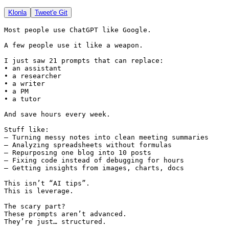
Klonla
Tweet'e Git
Most people use ChatGPT like Google.

A few people use it like a weapon.

I just saw 21 prompts that can replace:

• an assistant

• a researcher

• a writer

• a PM

• a tutor

And save hours every week.

Stuff like:

– Turning messy notes into clean meeting summaries

– Analyzing spreadsheets without formulas

– Repurposing one blog into 10 posts

– Fixing code instead of debugging for hours

– Getting insights from images, charts, docs

This isn’t “AI tips”.

This is leverage.

The scary part?

These prompts aren’t advanced.

They’re just… structured.
