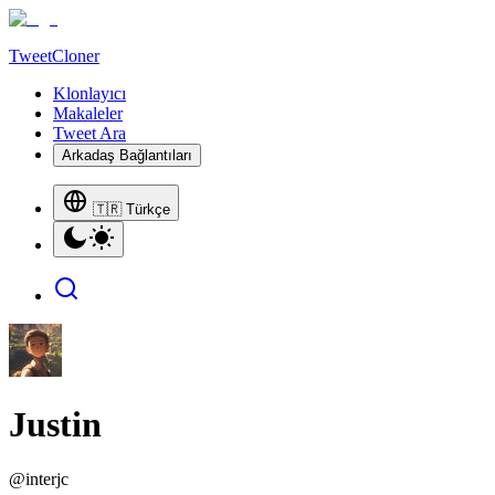
TweetCloner
Klonlayıcı
Makaleler
Tweet Ara
Arkadaş Bağlantıları
🇹🇷 Türkçe
Justin
@
interjc