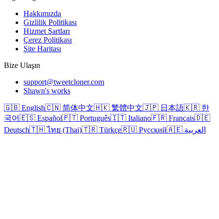
Hakkımızda
Gizlilik Politikası
Hizmet Şartları
Çerez Politikası
Site Haritası
Bize Ulaşın
support@tweetcloner.com
Shawn's works
🇬🇧 English
🇨🇳 简体中文
🇭🇰 繁體中文
🇯🇵 日本語
🇰🇷 한
국어
🇪🇸 Español
🇵🇹 Português
🇮🇹 Italiano
🇫🇷 Français
🇩🇪
Deutsch
🇹🇭 ไทย (Thai)
🇹🇷 Türkçe
🇷🇺 Русский
🇦🇪 العربية