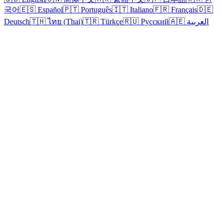
국어
🇪🇸 Español
🇵🇹 Português
🇮🇹 Italiano
🇫🇷 Français
🇩🇪
Deutsch
🇹🇭 ไทย (Thai)
🇹🇷 Türkçe
🇷🇺 Русский
🇦🇪 العربية