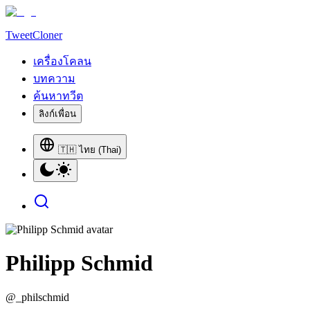
TweetCloner
เครื่องโคลน
บทความ
ค้นหาทวีต
ลิงก์เพื่อน
🇹🇭 ไทย (Thai)
Philipp Schmid
@
_philschmid