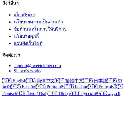
ลิงก์อื่นๆ
เกี่ยวกับเรา
นโยบายความเป็นส่วนตัว
ข้อกำหนดในการให้บริการ
นโยบายคุกกี้
แผนผังเว็บไซต์
ติดต่อเรา
support@tweetcloner.com
Shawn's works
🇬🇧 English
🇨🇳 简体中文
🇭🇰 繁體中文
🇯🇵 日本語
🇰🇷 한
국어
🇪🇸 Español
🇵🇹 Português
🇮🇹 Italiano
🇫🇷 Français
🇩🇪
Deutsch
🇹🇭 ไทย (Thai)
🇹🇷 Türkçe
🇷🇺 Русский
🇦🇪 العربية