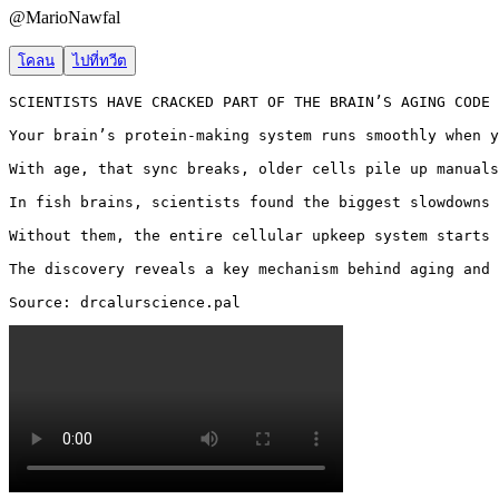
@
MarioNawfal
โคลน
ไปที่ทวีต
SCIENTISTS HAVE CRACKED PART OF THE BRAIN’S AGING CODE

Your brain’s protein-making system runs smoothly when y
With age, that sync breaks, older cells pile up manuals
In fish brains, scientists found the biggest slowdowns 
Without them, the entire cellular upkeep system starts 
The discovery reveals a key mechanism behind aging and 
Source: drcalurscience.pal