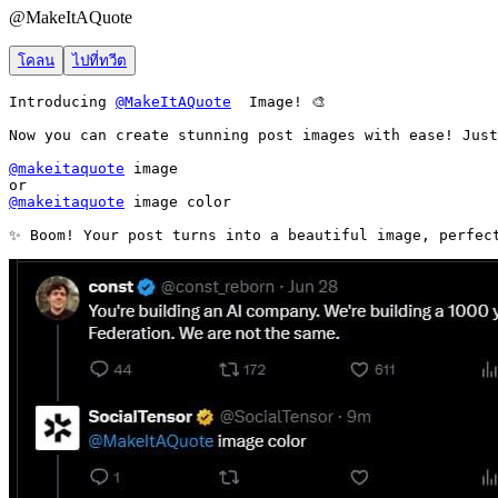
@
MakeItAQuote
โคลน
ไปที่ทวีต
Introducing 
@MakeItAQuote
  Image! 🎨

Now you can create stunning post images with ease! Just
@makeitaquote
 image 

@makeitaquote
 image color

✨ Boom! Your post turns into a beautiful image, perfec