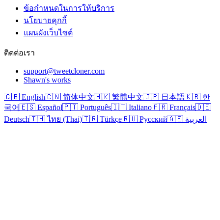
ข้อกำหนดในการให้บริการ
นโยบายคุกกี้
แผนผังเว็บไซต์
ติดต่อเรา
support@tweetcloner.com
Shawn's works
🇬🇧 English
🇨🇳 简体中文
🇭🇰 繁體中文
🇯🇵 日本語
🇰🇷 한
국어
🇪🇸 Español
🇵🇹 Português
🇮🇹 Italiano
🇫🇷 Français
🇩🇪
Deutsch
🇹🇭 ไทย (Thai)
🇹🇷 Türkçe
🇷🇺 Русский
🇦🇪 العربية