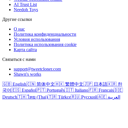
AI Trust List
Needoh Toys
Другие ссылки
О нас
Политика конфиденциальности
Условия использования
Политика использования cookie
Карта сайта
Связаться с нами
support@tweetcloner.com
Shawn's works
🇬🇧 English
🇨🇳 简体中文
🇭🇰 繁體中文
🇯🇵 日本語
🇰🇷 한
국어
🇪🇸 Español
🇵🇹 Português
🇮🇹 Italiano
🇫🇷 Français
🇩🇪
Deutsch
🇹🇭 ไทย (Thai)
🇹🇷 Türkçe
🇷🇺 Русский
🇦🇪 العربية