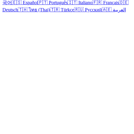
국어
🇪🇸 Español
🇵🇹 Português
🇮🇹 Italiano
🇫🇷 Français
🇩🇪
Deutsch
🇹🇭 ไทย (Thai)
🇹🇷 Türkçe
🇷🇺 Русский
🇦🇪 العربية