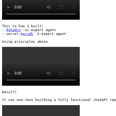
This is how I built:

- 
@shadcn
 -ui-expert agent

- vercel-
@aisdk
 -5-expert agent

Using principles above 
Result?

It can one-shot building a fully functional chatGPT rep