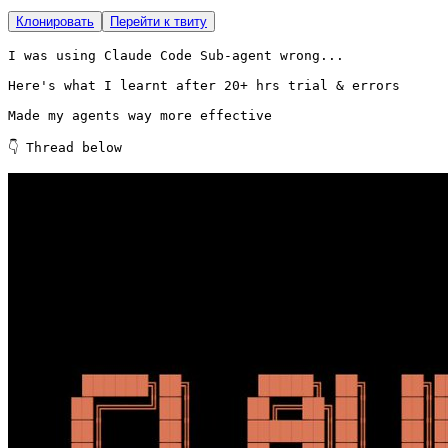
Клонировать
Перейти к твиту
I was using Claude Code Sub-agent wrong...

Here's what I learnt after 20+ hrs trial & errors

Made my agents way more effective

👇 Thread below 