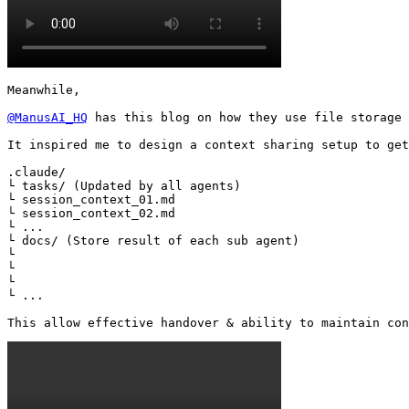
Meanwhile,

@ManusAI_HQ
 has this blog on how they use file storage 
It inspired me to design a context sharing setup to get
.claude/

└ tasks/ (Updated by all agents)

└ session_context_01.md

└ session_context_02.md

└ ...

└ docs/ (Store result of each sub agent)

└ 

└ 

└ 

└ ...

This allow effective handover & ability to maintain con