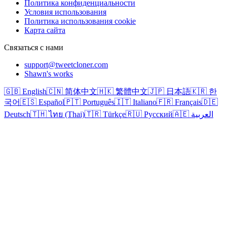
Политика конфиденциальности
Условия использования
Политика использования cookie
Карта сайта
Связаться с нами
support@tweetcloner.com
Shawn's works
🇬🇧 English
🇨🇳 简体中文
🇭🇰 繁體中文
🇯🇵 日本語
🇰🇷 한
국어
🇪🇸 Español
🇵🇹 Português
🇮🇹 Italiano
🇫🇷 Français
🇩🇪
Deutsch
🇹🇭 ไทย (Thai)
🇹🇷 Türkçe
🇷🇺 Русский
🇦🇪 العربية