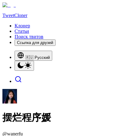
TweetCloner
Клонер
Статьи
Поиск твитов
Ссылка для друзей
🇷🇺 Русский
摆烂程序媛
@
wanerfu