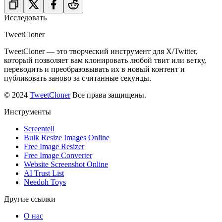
Исследовать
TweetCloner
TweetCloner — это творческий инструмент для X/Twitter,
который позволяет вам клонировать любой твит или ветку,
переводить и преобразовывать их в новый контент и
публиковать заново за считанные секунды.
© 2024
TweetCloner
Все права защищены.
Инструменты
Screentell
Bulk Resize Images Online
Free Image Resizer
Free Image Converter
Website Screenshot Online
AI Trust List
Needoh Toys
Другие ссылки
О нас