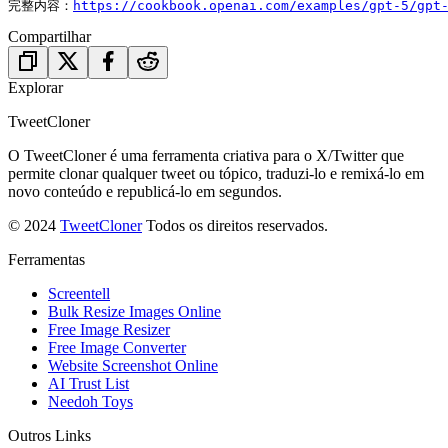
完整内容：
https://cookbook.openai.com/examples/gpt-5/gpt
Compartilhar
Explorar
TweetCloner
O TweetCloner é uma ferramenta criativa para o X/Twitter que
permite clonar qualquer tweet ou tópico, traduzi-lo e remixá-lo em
novo conteúdo e republicá-lo em segundos.
© 2024
TweetCloner
Todos os direitos reservados.
Ferramentas
Screentell
Bulk Resize Images Online
Free Image Resizer
Free Image Converter
Website Screenshot Online
AI Trust List
Needoh Toys
Outros Links