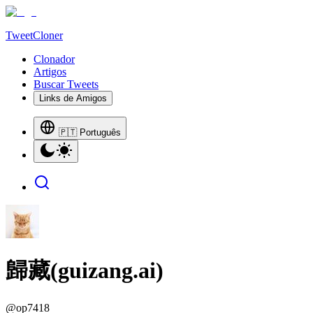
TweetCloner
Clonador
Artigos
Buscar Tweets
Links de Amigos
🇵🇹 Português
歸藏(guizang.ai)
@
op7418