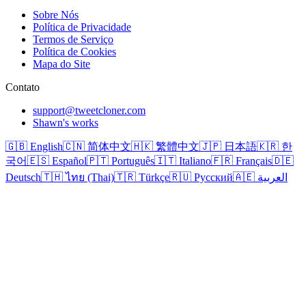
Sobre Nós
Política de Privacidade
Termos de Serviço
Política de Cookies
Mapa do Site
Contato
support@tweetcloner.com
Shawn's works
🇬🇧 English
🇨🇳 简体中文
🇭🇰 繁體中文
🇯🇵 日本語
🇰🇷 한
국어
🇪🇸 Español
🇵🇹 Português
🇮🇹 Italiano
🇫🇷 Français
🇩🇪
Deutsch
🇹🇭 ไทย (Thai)
🇹🇷 Türkçe
🇷🇺 Русский
🇦🇪 العربية