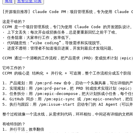
복제
트윗으로 이동
[开源项目推荐] Claude Code PM：项目管理系统，专为使用 Claude
这是干啥的？

CCPM 是一个项目管理系统，专门为使用 Claude Code 的开发团队
· 上下文丢失：每次开会或切换任务，总是要重新回忆之前干了啥。

· 任务阻塞：大家串行工作，效率低下。

· 代码随意性：“vibe coding”，导致需求和实现脱节。

· 进度不透明：管理者不知道项目进展，开发到最后才发现问题。

CCPM 通过一个清晰的工作流程，把产品需求（PRD）变成技术计划（epi
它咋工作的？

CCPM 的核心是 结构化 + 并行化 + 可追溯，整个工作流程分成五个阶段：
1. 产品规划：用 /pm:prd-new 命令，启动一个头脑风暴，写出详细的产
2. 实现规划：用 /pm:prd-parse，把 PRD 转成技术实现计划（epi
3. 任务拆分：用 /pm:epic-decompose，把大计划拆成小任务，每
4. GitHub 同步：用 /pm:epic-sync 或 /pm:epic-onesho
5. 执行与跟踪：用 /pm:issue-start 启动专门的 AI Agent（可
整个过程就像一个流水线，从需求到代码，环环相扣，中间还有详细的文档和 G
有啥特别的？

1. 并行干活，效率翻倍 
