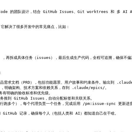
 Code 的团队设计，结合 GitHub Issues、Git worktrees 
设计。它解决了很多开发中的常见痛点，比如：

c），再拆成具体任务（issues），最后生成生产代码，全程可追溯，确保不偏


品需求文档（PRD），包括功能愿景、用户故事和约束条件。输出到 .claude/
c），明确架构、技术方案和依赖关系，存到 .claude/epics/。

个任务有明确的验收标准和优先级。

t，把任务推到 GitHub Issues，自动分配标签和关联关系。

以并行跑多个），每个代理负责一个任务，完成后用 /pm:issue-sync 更新进度到
itHub 记录，确保每个人（包括人类和 AI）都知道自己在干啥。
