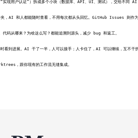
实现用户认证”）拆成多个小块（数据库、API、UI、测试），交给不同 AI A
夹，AI 和人都能随时查看，不用每次都从头回忆。GitHub Issues 则作
和计划。代码从哪来？为啥这么写？都能追溯到源头，减少 bug 和返工。

有人实时看到进展。AI 干了一半，人可以接手；人卡住了，AI 可以继续，互不干扰
worktrees，跟你现有的工作流无缝集成。
