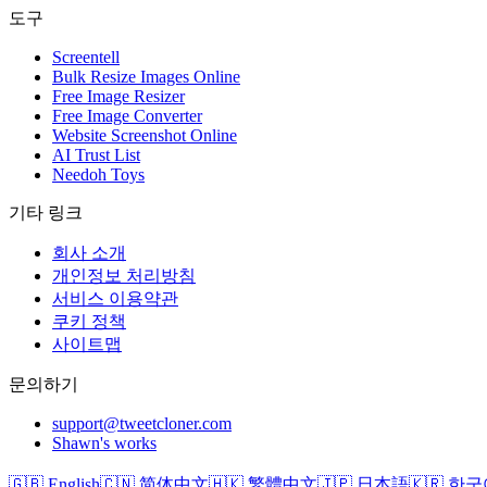
도구
Screentell
Bulk Resize Images Online
Free Image Resizer
Free Image Converter
Website Screenshot Online
AI Trust List
Needoh Toys
기타 링크
회사 소개
개인정보 처리방침
서비스 이용약관
쿠키 정책
사이트맵
문의하기
support@tweetcloner.com
Shawn's works
🇬🇧 English
🇨🇳 简体中文
🇭🇰 繁體中文
🇯🇵 日本語
🇰🇷 한