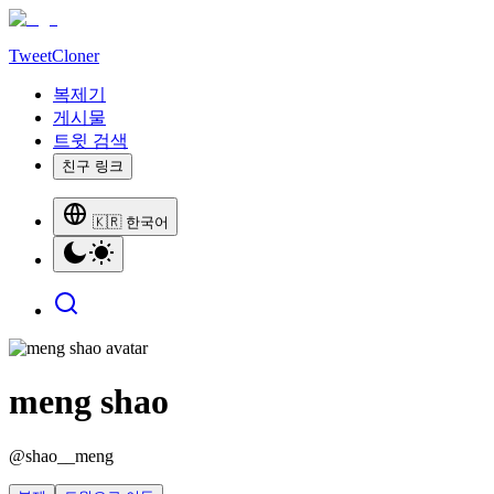
TweetCloner
복제기
게시물
트윗 검색
친구 링크
🇰🇷 한국어
meng shao
@
shao__meng