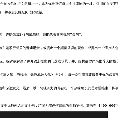
要完全融入你的行文逻辑之中，成为你推荐链条上不可或缺的一环。引用前后要有
力，并激发其继续阅读的欲望。

，并提炼出2-3句最精辟、最能代表其灵魂的“金句”。

与主题紧密相关的普遍场景，或提出一个颠覆常识的观点，或抛出一个直指人心的
回应、探讨或解决了你开篇所提出的问题或场景，并开始构建你作为推荐人的核心
或点睛之笔，巧妙地、无痕地融入你的行文中。每一次引用都要服务于你的叙事
价值和深远意义。最后，以一句强有力的号召或一个余味悠长的思考题结束，将读
中无痕融入原文金句，结尾无需任何形式的单独罗列。篇幅在 [400-600字