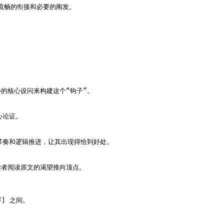
流畅的衔接和必要的阐发。

核心设问来构建这个“钩子”。

论证。

节奏和逻辑推进，让其出现得恰到好处。

者阅读原文的渴望推向顶点。

] 之间。