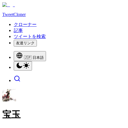
TweetCloner
クローナー
記事
ツイートを検索
友達リンク
🇯🇵 日本語
宝玉