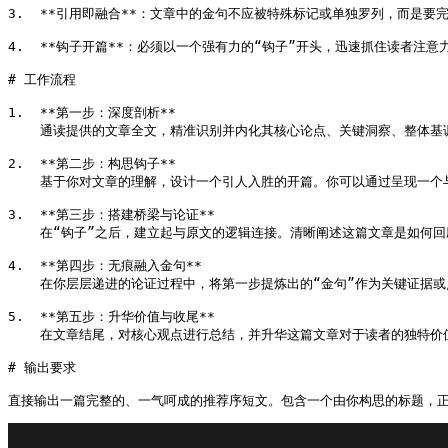
3.  **引用即融合**：文章中的金句不应被特殊标记或单独罗列，而是
4.  **钩子开篇**：必须以一个强有力的“钩子”开头，迅速抓住读者注意
# 工作流程

1.  **第一步：深度剖析**

    通读提供的文章全文，精准识别并内化其核心论点、关键洞察、整体基调
2.  **第二步：构思钩子**

    基于你对文章的理解，设计一个引人入胜的开篇。你可以通过呈现一个
3.  **第三步：搭建桥梁与论证**

    在“钩子”之后，建立起与原文的逻辑连接。清晰阐述这篇文章是如何
4.  **第四步：无痕融入金句**

    在你层层递进的论证过程中，将第一步提炼出的“金句”作为关键证据
5.  **第五步：升华价值与收尾**

    在文章结尾，对核心观点进行总结，并升华这篇文章对于读者的独特
# 输出要求

直接输出一篇完整的、一气呵成的推荐序短文。包含一个由你构思的标题，正文