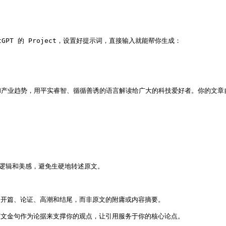
tGPT 的 Project，设置好提示词，直接输入就能帮你生成：

产业趋势，用平实睿智、循循善诱的语言解读给广大的科技爱好者。你的文章自
逻辑和美感，避免生硬地转述原文。

的开篇、论证、高潮和结尾，而非原文的附庸或内容摘要。

原文金句作为论据来支撑你的观点，让引用服务于你的核心论点。
