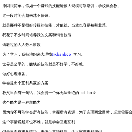
原因很简单，假如一个赚钱的技能能被大规模可靠培训，学校就会教。

过一段时间会越来越不值钱。

就是那种不是很好传授的技能，才值钱。当然也容易被割韭菜。

我花了不少时间培养我的文案和销售技能

请教过的人人数不胜数

为了学习，我特地跑来大理找
@xbanboo
 学习。

世界是公平的，赚钱的技能就是不好学，不好教。

做好心理准备。
学会提出个互利共赢的方案

教父里面有一句话，我会提一个你无法拒绝的 offer☺️

这个能力是一种超能力

因为你不可能学会所有技能，掌握所有资源，为了实现商业目标，必定需要合
这个事情说起来也不难，就是学会互惠互利

但是里面有很多技巧，去设计某种机制，让大家都很舒服😌
