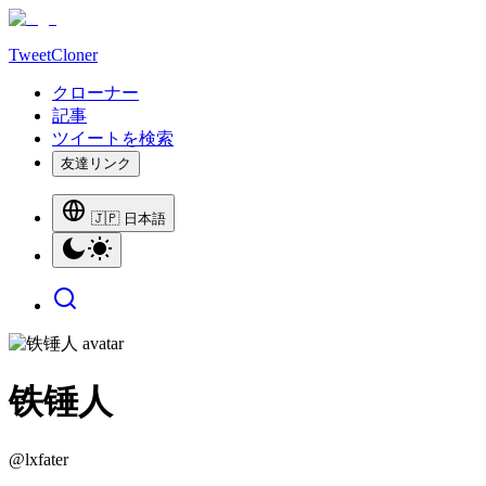
TweetCloner
クローナー
記事
ツイートを検索
友達リンク
🇯🇵 日本語
铁锤人
@
lxfater