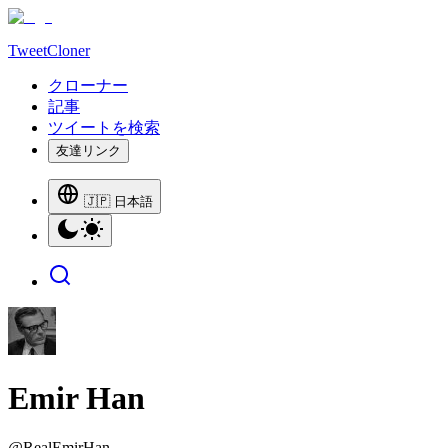
TweetCloner
クローナー
記事
ツイートを検索
友達リンク
🇯🇵 日本語
Emir Han
@
RealEmirHan