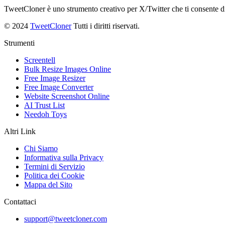
TweetCloner è uno strumento creativo per X/Twitter che ti consente di 
© 2024
TweetCloner
Tutti i diritti riservati.
Strumenti
Screentell
Bulk Resize Images Online
Free Image Resizer
Free Image Converter
Website Screenshot Online
AI Trust List
Needoh Toys
Altri Link
Chi Siamo
Informativa sulla Privacy
Termini di Servizio
Politica dei Cookie
Mappa del Sito
Contattaci
support@tweetcloner.com