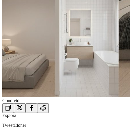
Condividi
Esplora
TweetCloner