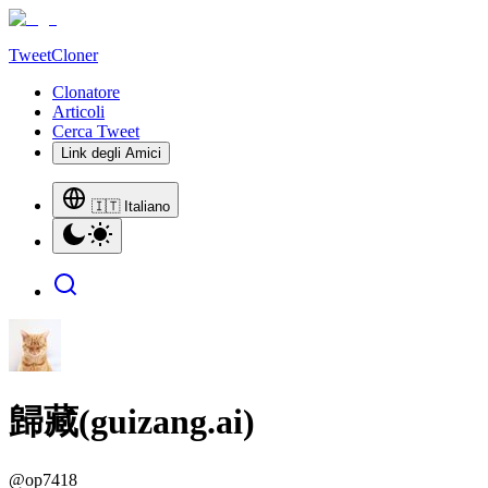
TweetCloner
Clonatore
Articoli
Cerca Tweet
Link degli Amici
🇮🇹 Italiano
歸藏(guizang.ai)
@
op7418