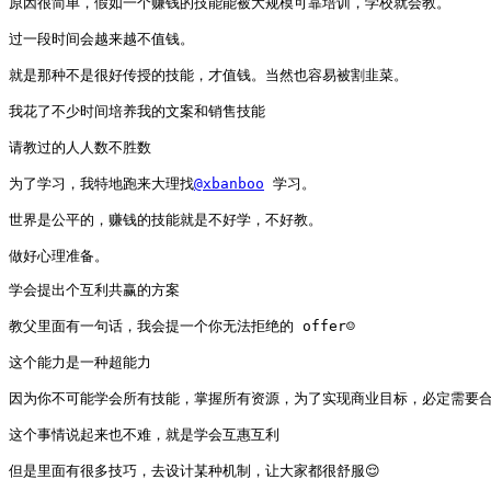
原因很简单，假如一个赚钱的技能能被大规模可靠培训，学校就会教。

过一段时间会越来越不值钱。

就是那种不是很好传授的技能，才值钱。当然也容易被割韭菜。

我花了不少时间培养我的文案和销售技能

请教过的人人数不胜数

为了学习，我特地跑来大理找
@xbanboo
 学习。

世界是公平的，赚钱的技能就是不好学，不好教。

做好心理准备。
学会提出个互利共赢的方案

教父里面有一句话，我会提一个你无法拒绝的 offer☺️

这个能力是一种超能力

因为你不可能学会所有技能，掌握所有资源，为了实现商业目标，必定需要合
这个事情说起来也不难，就是学会互惠互利

但是里面有很多技巧，去设计某种机制，让大家都很舒服😌
