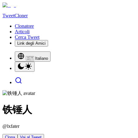
TweetCloner
Clonatore
Articoli
Cerca Tweet
Link degli Amici
🇮🇹 Italiano
铁锤人
@
lxfater
Clona
Vai al Tweet