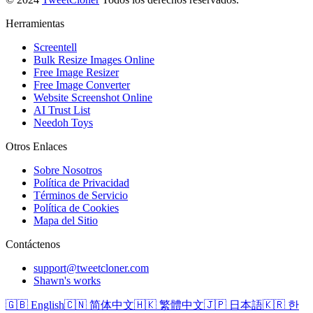
Herramientas
Screentell
Bulk Resize Images Online
Free Image Resizer
Free Image Converter
Website Screenshot Online
AI Trust List
Needoh Toys
Otros Enlaces
Sobre Nosotros
Política de Privacidad
Términos de Servicio
Política de Cookies
Mapa del Sitio
Contáctenos
support@tweetcloner.com
Shawn's works
🇬🇧 English
🇨🇳 简体中文
🇭🇰 繁體中文
🇯🇵 日本語
🇰🇷 한