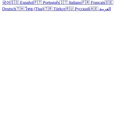
국어
🇪🇸 Español
🇵🇹 Português
🇮🇹 Italiano
🇫🇷 Français
🇩🇪
Deutsch
🇹🇭 ไทย (Thai)
🇹🇷 Türkçe
🇷🇺 Русский
🇦🇪 العربية