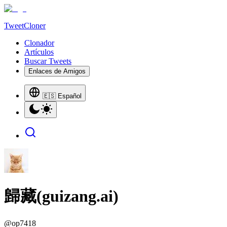
TweetCloner
Clonador
Artículos
Buscar Tweets
Enlaces de Amigos
🇪🇸 Español
歸藏(guizang.ai)
@
op7418