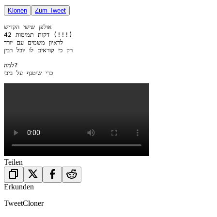
Klonen
Zum Tweet
אולפן שישי הקדיש 

42 דקות תמימות (!!!)

לראיון משמים עם יורד

רק כי קוראים לו יובל רבין

למה?

כדי שיטנף על ביבי 
Teilen
Erkunden
TweetCloner