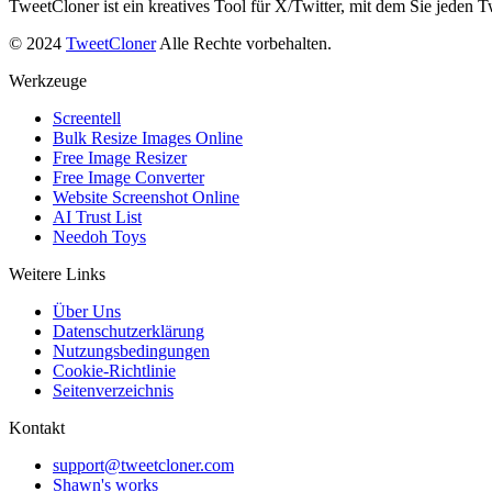
TweetCloner ist ein kreatives Tool für X/Twitter, mit dem Sie jeden
© 2024
TweetCloner
Alle Rechte vorbehalten.
Werkzeuge
Screentell
Bulk Resize Images Online
Free Image Resizer
Free Image Converter
Website Screenshot Online
AI Trust List
Needoh Toys
Weitere Links
Über Uns
Datenschutzerklärung
Nutzungsbedingungen
Cookie-Richtlinie
Seitenverzeichnis
Kontakt
support@tweetcloner.com
Shawn's works