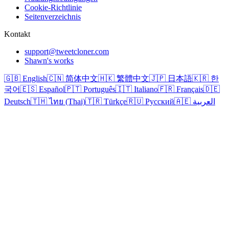
Cookie-Richtlinie
Seitenverzeichnis
Kontakt
support@tweetcloner.com
Shawn's works
🇬🇧 English
🇨🇳 简体中文
🇭🇰 繁體中文
🇯🇵 日本語
🇰🇷 한
국어
🇪🇸 Español
🇵🇹 Português
🇮🇹 Italiano
🇫🇷 Français
🇩🇪
Deutsch
🇹🇭 ไทย (Thai)
🇹🇷 Türkçe
🇷🇺 Русский
🇦🇪 العربية