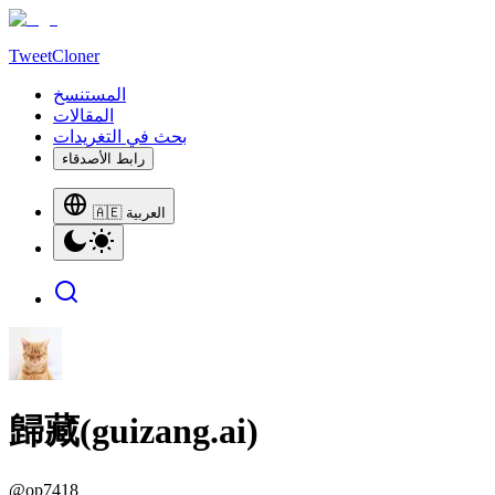
TweetCloner
المستنسخ
المقالات
بحث في التغريدات
رابط الأصدقاء
🇦🇪 العربية
歸藏(guizang.ai)
@
op7418