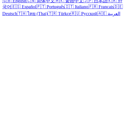
🇬🇧 English
🇨🇳 简体中文
🇭🇰 繁體中文
🇯🇵 日本語
🇰🇷 한
국어
🇪🇸 Español
🇵🇹 Português
🇮🇹 Italiano
🇫🇷 Français
🇩🇪
🇦🇪 العربية
🇷🇺 Русский
🇹🇷 Türkçe
🇹🇭 ไทย (Thai)
Deutsch