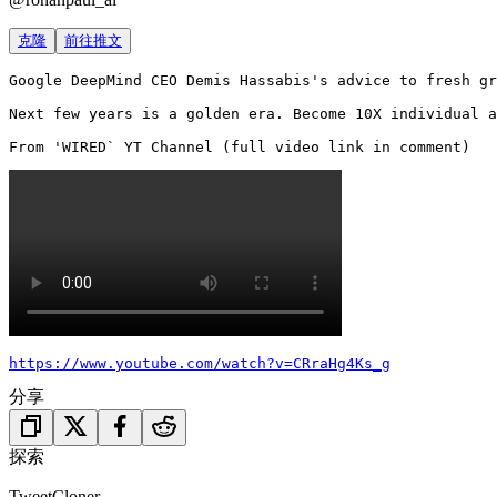
克隆
前往推文
Google DeepMind CEO Demis Hassabis's advice to fresh gr
Next few years is a golden era. Become 10X individual a
From 'WIRED` YT Channel (full video link in comment) 
https://www.youtube.com/watch?v=CRraHg4Ks_g
分享
探索
TweetCloner