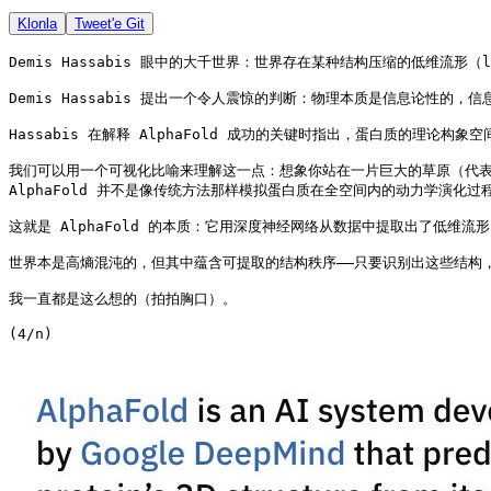
Klonla
Tweet'e Git
Demis Hassabis 眼中的大千世界：世界存在某种结构压缩的低维流形（low-d
Demis Hassabis 提出一个令人震惊的判断：物理本质是信息论
Hassabis 在解释 AlphaFold 成功的关键时指出，蛋白质的理
我们可以用一个可视化比喻来理解这一点：想象你站在一片巨大的草原（代表
AlphaFold 并不是像传统方法那样模拟蛋白质在全空间内的动力学
这就是 AlphaFold 的本质：它用深度神经网络从数据中提取出了低维
世界本是高熵混沌的，但其中蕴含可提取的结构秩序——只要识别出这些结构
我一直都是这么想的（拍拍胸口）。

(4/n)