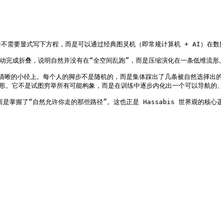
数规律并不需要显式写下方程，而是可以通过经典图灵机（即常规计算机 + A
在毫秒级自动完成折叠，说明自然并没有在“全空间乱跑”，而是压缩演化在一条低维
晰的小径上。每个人的脚步不是随机的，而是集体踩出了几条被自然选择出的路
构流形。它不是试图穷举所有可能构象，而是在训练中逐步内化出一个可以导航
是掌握了“自然允许你走的那些路径”。这也正是 Hassabis 世界观的