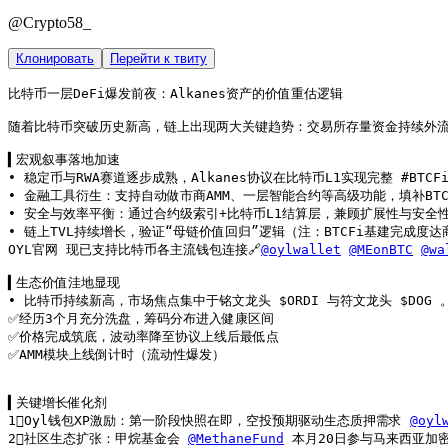
@
Crypto58_
Клонировать
Перейти к твиту
比特币一层DeFi爆发前夜：Alkanes资产的价值重估逻辑

随着比特币突破历史新高，链上出现两大关键趋势：交易所存量资金持续外流，
▍宏观叙事落地加速

• 稳定币与RWA赛道逐步成熟，Alkanes协议在比特币L1实现完整 #BT
• 金融工具衍生：支持自动做市商AMM、一层智能合约等高级功能，填补BTC
• 安全与效率平衡：通过合约级索引+比特币L1结算层，兼顾扩展性与安全性
• 链上TVL持续增长，验证“母链价值回归”逻辑（注：BTCFi基建完成度达
OYL官网 现已支持比特币各主流钱包连接🔗
@oylwallet
@MEonBTC
@wa
▍生态价值洼地显现

• 比特币持续新高，市场焦点集中于铭文龙头 $ORDI 与符文龙头 $DOG 。
✅经历3个月充分洗盘，筹码分布进入健康区间

✅价格完成筑底，波动率降至协议上线后最低点

✅AMM模块上线倒计时（流动性爆发）

▍关键增长催化剂

1⃣Oyl钱包XP激励：第一阶段快照在即，空投预期驱动生态质押需求 
@oyl
2⃣社区生态扩张：甲烷基金会 
@MethaneFund
 本月20日参与马来西亚加