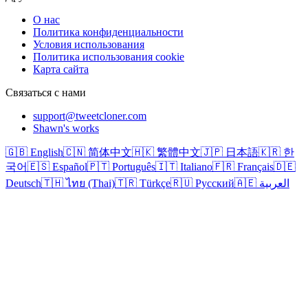
О нас
Политика конфиденциальности
Условия использования
Политика использования cookie
Карта сайта
Связаться с нами
support@tweetcloner.com
Shawn's works
🇬🇧 English
🇨🇳 简体中文
🇭🇰 繁體中文
🇯🇵 日本語
🇰🇷 한
국어
🇪🇸 Español
🇵🇹 Português
🇮🇹 Italiano
🇫🇷 Français
🇩🇪
Deutsch
🇹🇭 ไทย (Thai)
🇹🇷 Türkçe
🇷🇺 Русский
🇦🇪 العربية