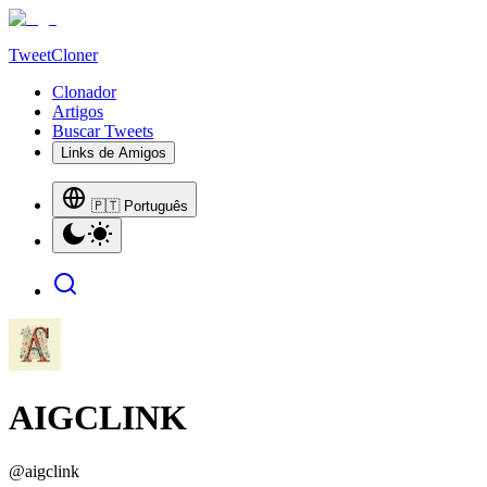
TweetCloner
Clonador
Artigos
Buscar Tweets
Links de Amigos
🇵🇹 Português
AIGCLINK
@
aigclink