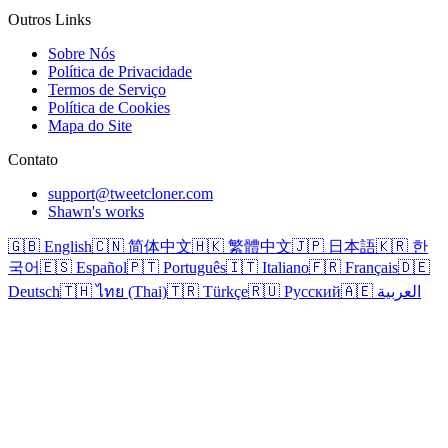
Outros Links
Sobre Nós
Política de Privacidade
Termos de Serviço
Política de Cookies
Mapa do Site
Contato
support@tweetcloner.com
Shawn's works
🇬🇧 English
🇨🇳 简体中文
🇭🇰 繁體中文
🇯🇵 日本語
🇰🇷 한
국어
🇪🇸 Español
🇵🇹 Português
🇮🇹 Italiano
🇫🇷 Français
🇩🇪
Deutsch
🇹🇭 ไทย (Thai)
🇹🇷 Türkçe
🇷🇺 Русский
🇦🇪 العربية