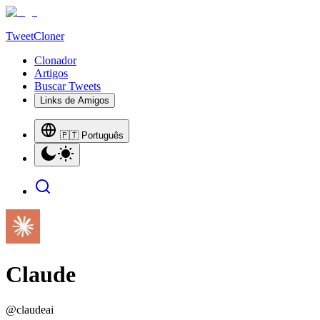
TweetCloner
Clonador
Artigos
Buscar Tweets
Links de Amigos
🇵🇹 Português
Claude
@
claudeai