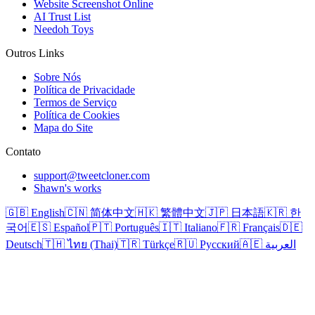
Website Screenshot Online
AI Trust List
Needoh Toys
Outros Links
Sobre Nós
Política de Privacidade
Termos de Serviço
Política de Cookies
Mapa do Site
Contato
support@tweetcloner.com
Shawn's works
🇬🇧 English
🇨🇳 简体中文
🇭🇰 繁體中文
🇯🇵 日本語
🇰🇷 한
국어
🇪🇸 Español
🇵🇹 Português
🇮🇹 Italiano
🇫🇷 Français
🇩🇪
Deutsch
🇹🇭 ไทย (Thai)
🇹🇷 Türkçe
🇷🇺 Русский
🇦🇪 العربية