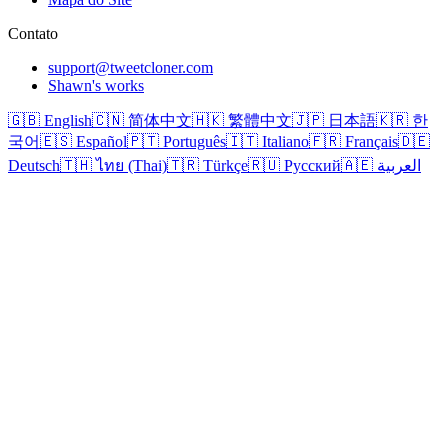
Contato
support@tweetcloner.com
Shawn's works
🇬🇧 English
🇨🇳 简体中文
🇭🇰 繁體中文
🇯🇵 日本語
🇰🇷 한
국어
🇪🇸 Español
🇵🇹 Português
🇮🇹 Italiano
🇫🇷 Français
🇩🇪
Deutsch
🇹🇭 ไทย (Thai)
🇹🇷 Türkçe
🇷🇺 Русский
🇦🇪 العربية