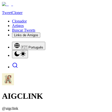
TweetCloner
Clonador
Artigos
Buscar Tweets
Links de Amigos
🇵🇹 Português
AIGCLINK
@
aigclink