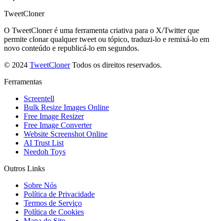
TweetCloner
O TweetCloner é uma ferramenta criativa para o X/Twitter que
permite clonar qualquer tweet ou tópico, traduzi-lo e remixá-lo em
novo conteúdo e republicá-lo em segundos.
© 2024
TweetCloner
Todos os direitos reservados.
Ferramentas
Screentell
Bulk Resize Images Online
Free Image Resizer
Free Image Converter
Website Screenshot Online
AI Trust List
Needoh Toys
Outros Links
Sobre Nós
Política de Privacidade
Termos de Serviço
Política de Cookies
Mapa do Site