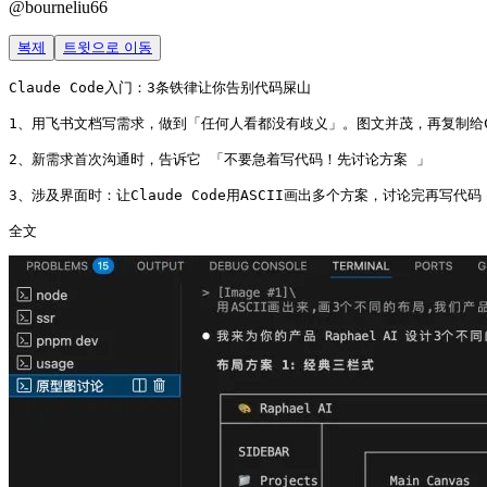
@
bourneliu66
복제
트윗으로 이동
Claude Code入门：3条铁律让你告别代码屎山

1、用飞书文档写需求，做到「任何人看都没有歧义」。图文并茂，再复制给Clau
2、新需求首次沟通时，告诉它 「不要急着写代码！先讨论方案 」

3、涉及界面时：让Claude Code用ASCII画出多个方案，讨论完再写代码
