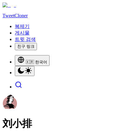
TweetCloner
복제기
게시물
트윗 검색
친구 링크
🇰🇷 한국어
刘小排