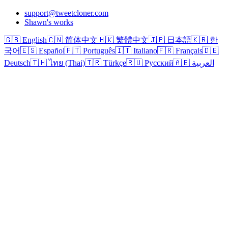
support@tweetcloner.com
Shawn's works
🇬🇧 English
🇨🇳 简体中文
🇭🇰 繁體中文
🇯🇵 日本語
🇰🇷 한
국어
🇪🇸 Español
🇵🇹 Português
🇮🇹 Italiano
🇫🇷 Français
🇩🇪
Deutsch
🇹🇭 ไทย (Thai)
🇹🇷 Türkçe
🇷🇺 Русский
🇦🇪 العربية