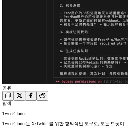
공유
탐색
TweetCloner
TweetCloner는 X/Twitter를 위한 창의적인 도구로, 모든 트윗이