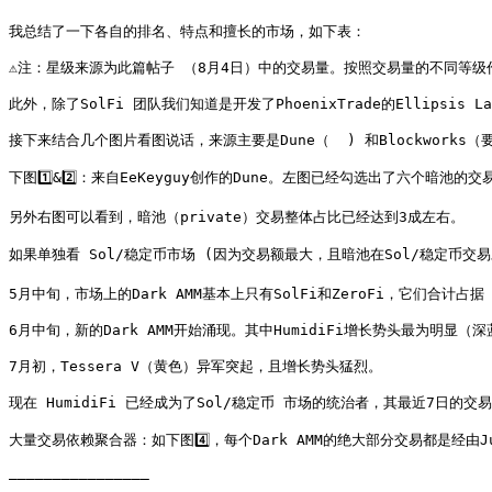
我总结了一下各自的排名、特点和擅长的市场，如下表：

⚠️注：星级来源为此篇帖子 （8月4日）中的交易量。按照交易量的不同等级
此外，除了SolFi 团队我们知道是开发了PhoenixTrade的Ellipsis
接下来结合几个图片看图说话，来源主要是Dune（  ) 和Blockworks
下图1️⃣&2️⃣：来自EeKeyguy创作的Dune。左图已经勾选出了六个暗池的交
另外右图可以看到，暗池（private）交易整体占比已经达到3成左右。

如果单独看 Sol/稳定币市场 (因为交易额最大，且暗池在Sol/稳定币交易对
5月中旬，市场上的Dark AMM基本上只有SolFi和ZeroFi，它们合计占据 
6月中旬，新的Dark AMM开始涌现。其中HumidiFi增长势头最为明显（深蓝
7月初，Tessera V（黄色）异军突起，且增长势头猛烈。

现在 HumidiFi 已经成为了Sol/稳定币 市场的统治者，其最近7日的交易量更是位
大量交易依赖聚合器：如下图4️⃣，每个Dark AMM的绝大部分交易都是经由Ju
————————————————
