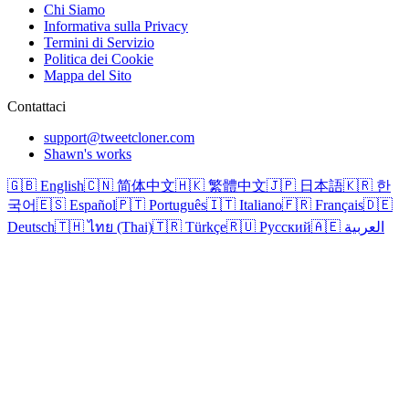
Chi Siamo
Informativa sulla Privacy
Termini di Servizio
Politica dei Cookie
Mappa del Sito
Contattaci
support@tweetcloner.com
Shawn's works
🇬🇧 English
🇨🇳 简体中文
🇭🇰 繁體中文
🇯🇵 日本語
🇰🇷 한
국어
🇪🇸 Español
🇵🇹 Português
🇮🇹 Italiano
🇫🇷 Français
🇩🇪
Deutsch
🇹🇭 ไทย (Thai)
🇹🇷 Türkçe
🇷🇺 Русский
🇦🇪 العربية