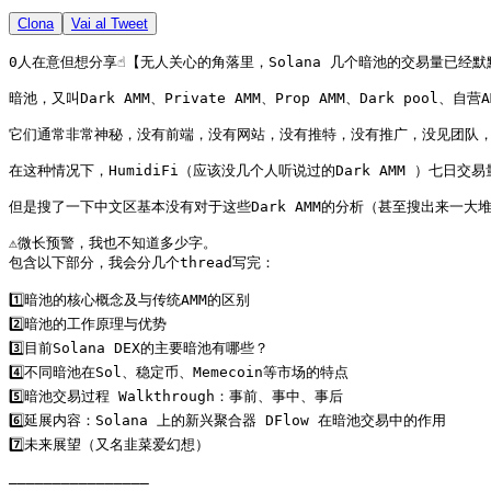
Clona
Vai al Tweet
0人在意但想分享☝️【无人关心的角落里，Solana 几个暗池的交易量已经默
暗池，又叫Dark AMM、Private AMM、Prop AMM、Dark pool、自营A
它们通常非常神秘，没有前端，没有网站，没有推特，没有推广，没见团队，
在这种情况下，HumidiFi（应该没几个人听说过的Dark AMM ）七日交易量做
但是搜了一下中文区基本没有对于这些Dark AMM的分析（甚至搜出来一大
⚠️微长预警，我也不知道多少字。

包含以下部分，我会分几个thread写完：

1️⃣暗池的核心概念及与传统AMM的区别

2️⃣暗池的工作原理与优势

3️⃣目前Solana DEX的主要暗池有哪些？

4️⃣不同暗池在Sol、稳定币、Memecoin等市场的特点

5️⃣暗池交易过程 Walkthrough：事前、事中、事后

6️⃣延展内容：Solana 上的新兴聚合器 DFlow 在暗池交易中的作用

7️⃣未来展望（又名韭菜爱幻想）

————————————————
