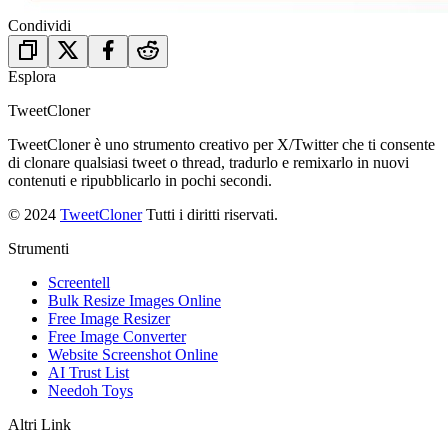
Condividi
Esplora
TweetCloner
TweetCloner è uno strumento creativo per X/Twitter che ti consente
di clonare qualsiasi tweet o thread, tradurlo e remixarlo in nuovi
contenuti e ripubblicarlo in pochi secondi.
© 2024
TweetCloner
Tutti i diritti riservati.
Strumenti
Screentell
Bulk Resize Images Online
Free Image Resizer
Free Image Converter
Website Screenshot Online
AI Trust List
Needoh Toys
Altri Link