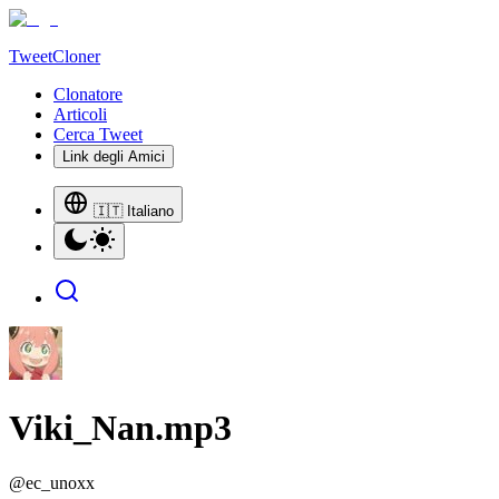
TweetCloner
Clonatore
Articoli
Cerca Tweet
Link degli Amici
🇮🇹 Italiano
Viki_Nan.mp3
@
ec_unoxx