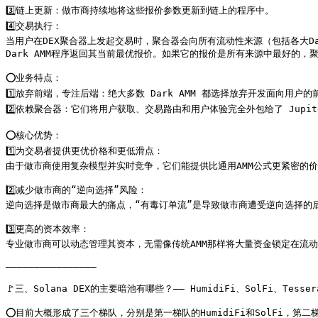
3️⃣链上更新：做市商持续地将这些报价参数更新到链上的程序中。

4️⃣交易执行：

当用户在DEX聚合器上发起交易时，聚合器会向所有流动性来源（包括各大Dark
Dark AMM程序返回其当前最优报价。如果它的报价是所有来源中最好的，
⭕️业务特点：

1️⃣放弃前端，专注后端：绝大多数 Dark AMM 都选择放弃开发面向用
2️⃣依赖聚合器：它们将用户获取、交易路由和用户体验完全外包给了 Jupiter
⭕️核心优势：

1️⃣为交易者提供更优价格和更低滑点：

由于做市商使用复杂模型并实时竞争，它们能提供比通用AMM公式更紧密的价
2️⃣减少做市商的“逆向选择”风险：

逆向选择是做市商最大的痛点，“有毒订单流”是导致做市商遭受逆向选择的后
3️⃣更高的资本效率：

专业做市商可以动态管理其资本，无需像传统AMM那样将大量资金锁定在流动
————————————————

🚩三、Solana DEX的主要暗池有哪些？—— HumidiFi、SolFi、Tessera 
⭕️目前大概形成了三个梯队，分别是第一梯队的HumidiFi和SolFi，第二梯队的