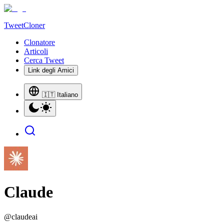
TweetCloner
Clonatore
Articoli
Cerca Tweet
Link degli Amici
🇮🇹 Italiano
Claude
@
claudeai