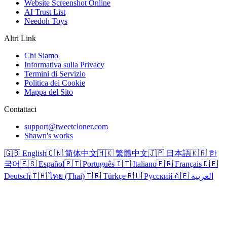
Website Screenshot Online
AI Trust List
Needoh Toys
Altri Link
Chi Siamo
Informativa sulla Privacy
Termini di Servizio
Politica dei Cookie
Mappa del Sito
Contattaci
support@tweetcloner.com
Shawn's works
🇬🇧 English
🇨🇳 简体中文
🇭🇰 繁體中文
🇯🇵 日本語
🇰🇷 한
국어
🇪🇸 Español
🇵🇹 Português
🇮🇹 Italiano
🇫🇷 Français
🇩🇪
Deutsch
🇹🇭 ไทย (Thai)
🇹🇷 Türkçe
🇷🇺 Русский
🇦🇪 العربية