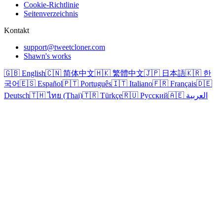
Cookie-Richtlinie
Seitenverzeichnis
Kontakt
support@tweetcloner.com
Shawn's works
🇬🇧 English
🇨🇳 简体中文
🇭🇰 繁體中文
🇯🇵 日本語
🇰🇷 한
국어
🇪🇸 Español
🇵🇹 Português
🇮🇹 Italiano
🇫🇷 Français
🇩🇪
Deutsch
🇹🇭 ไทย (Thai)
🇹🇷 Türkçe
🇷🇺 Русский
🇦🇪 العربية