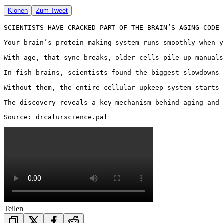
Klonen
Zum Tweet
SCIENTISTS HAVE CRACKED PART OF THE BRAIN’S AGING CODE

Your brain’s protein-making system runs smoothly when y
With age, that sync breaks, older cells pile up manuals
In fish brains, scientists found the biggest slowdowns 
Without them, the entire cellular upkeep system starts 
The discovery reveals a key mechanism behind aging and 
Source: drcalurscience.pal
Teilen