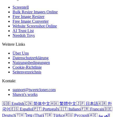
Screentell
Bulk Resize Images Online
Free Image Resizer
Free Image Converter
Website Screenshot Online
AI Trust List
Needoh Toys
Weitere Links
Über Uns
Datenschutzerklärung
Nutzungsbedingungen
Cookie-Richtlinie
Seitenverzeichnis
Kontakt
support@tweetcloner.com
Shawn's works
🇬🇧 English
🇨🇳 简体中文
🇭🇰 繁體中文
🇯🇵 日本語
🇰🇷 한
국어
🇪🇸 Español
🇵🇹 Português
🇮🇹 Italiano
🇫🇷 Français
🇩🇪
Deutsch
🇹🇭 ไทย (Thai)
🇹🇷 Türkçe
🇷🇺 Русский
🇦🇪 العربية