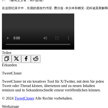
7. 《极简主义者：简约必成》

在这部纪录片中，长期的朋友约书亚·费尔兹·米尔本和赖安·尼科迪莫斯解释
Teilen
Erkunden
TweetCloner
TweetCloner ist ein kreatives Tool für X/Twitter, mit dem Sie jeden
Tweet oder Thread klonen, übersetzen und zu neuen Inhalten
remixen und in Sekundenschnelle erneut veröffentlichen können.
© 2024
TweetCloner
Alle Rechte vorbehalten.
Werkzeuge