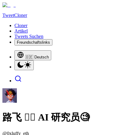
TweetCloner
Cloner
Artikel
Tweets Suchen
Freundschaftslinks
🇩🇪 Deutsch
路飞 🏴‍☠️ AI 研究员🧐
@
0xluffy_eth